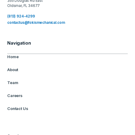
355 Douglas Rd East
Oldsmar, FL 34677
(813) 924-4299
contactus@fokismechanical.com
Navigation
Home
About
Team
Careers
Contact Us