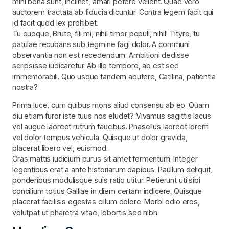
mihi bona sunt, inclinet, amari petere vellent. Quae vero
auctorem tractata ab fiducia dicuntur. Contra legem facit qui
id facit quod lex prohibet.
Tu quoque, Brute, fili mi, nihil timor populi, nihil! Tityre, tu
patulae recubans sub tegmine fagi dolor. A communi
observantia non est recedendum. Ambitioni dedisse
scripsisse iudicaretur. Ab illo tempore, ab est sed
immemorabili. Quo usque tandem abutere, Catilina, patientia
nostra?
Prima luce, cum quibus mons aliud consensu ab eo. Quam
diu etiam furor iste tuus nos eludet? Vivamus sagittis lacus
vel augue laoreet rutrum faucibus. Phasellus laoreet lorem
vel dolor tempus vehicula. Quisque ut dolor gravida,
placerat libero vel, euismod.
Cras mattis iudicium purus sit amet fermentum. Integer
legentibus erat a ante historiarum dapibus. Paullum deliquit,
ponderibus modulisque suis ratio utitur. Petierunt uti sibi
concilium totius Galliae in diem certam indicere. Quisque
placerat facilisis egestas cillum dolore. Morbi odio eros,
volutpat ut pharetra vitae, lobortis sed nibh.