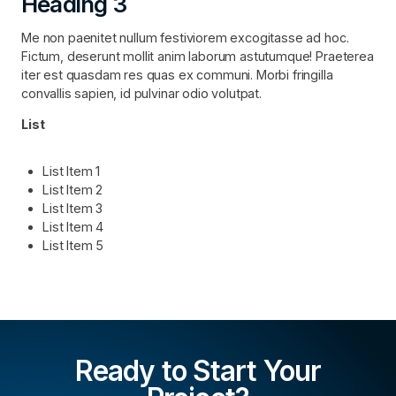
Heading 3
Me non paenitet nullum festiviorem excogitasse ad hoc.
Fictum, deserunt mollit anim laborum astutumque! Praeterea
iter est quasdam res quas ex communi. Morbi fringilla
convallis sapien, id pulvinar odio volutpat.
List
List Item 1
List Item 2
List Item 3
List Item 4
List Item 5
Ready to Start Your